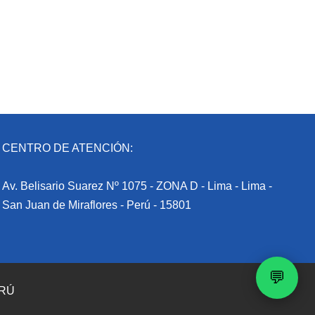
CENTRO DE ATENCIÓN:
Av. Belisario Suarez Nº 1075 - ZONA D - Lima - Lima -
San Juan de Miraflores - Perú - 15801
💬
ERÚ