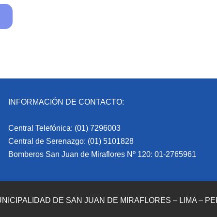
INFORMACIÓN DE CONTACTO:
Central Telefónica: (01) 7296003
Central de Serenazgo: (01) 5101828
Bomberos San Juan de Miraflores Nº 120: 01-2765961
NICIPALIDAD DE SAN JUAN DE MIRAFLORES – LIMA – P